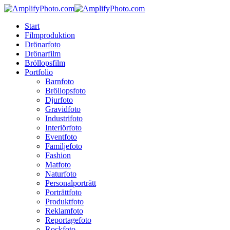
Skip
to
Menu
Start
main
Filmproduktion
content
Drönarfoto
Drönarfilm
Bröllopsfilm
Portfolio
Barnfoto
Bröllopsfoto
Djurfoto
Gravidfoto
Industrifoto
Interiörfoto
Eventfoto
Familjefoto
Fashion
Matfoto
Naturfoto
Personalporträtt
Porträttfoto
Produktfoto
Reklamfoto
Reportagefoto
Rockfoto