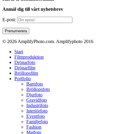
Anmäl dig till vårt nyhetsbrev
E-post:
© 2026 AmplifyPhoto.com. Amplifyphoto 2016
Close
Start
Menu
Filmproduktion
Drönarfoto
Drönarfilm
Bröllopsfilm
Portfolio
Barnfoto
Bröllopsfoto
Djurfoto
Gravidfoto
Industrifoto
Interiörfoto
Eventfoto
Familjefoto
Fashion
Matfoto