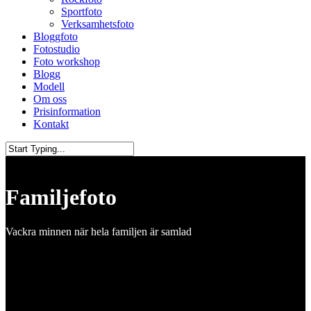
Sportfoto
Verksamhetsfoto
Bloggfoto
Fotostudio
Foto workshop
Blogg
Modell
Om oss
Prisinformation
Kontakt
Close
Search
Familjefoto
Vackra minnen när hela familjen är samlad