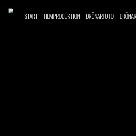
Skip
to
START
FILMPRODUKTION
DRÖNARFOTO
DRÖNAR
main
content