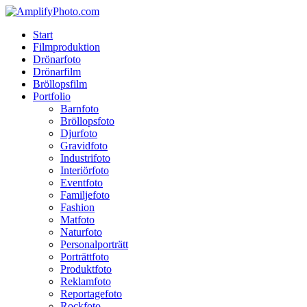
Skip
to
Menu
Start
main
Filmproduktion
content
Drönarfoto
Drönarfilm
Bröllopsfilm
Portfolio
Barnfoto
Bröllopsfoto
Djurfoto
Gravidfoto
Industrifoto
Interiörfoto
Eventfoto
Familjefoto
Fashion
Matfoto
Naturfoto
Personalporträtt
Porträttfoto
Produktfoto
Reklamfoto
Reportagefoto
Rockfoto