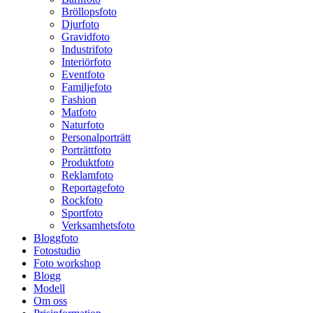
Bröllopsfoto
Djurfoto
Gravidfoto
Industrifoto
Interiörfoto
Eventfoto
Familjefoto
Fashion
Matfoto
Naturfoto
Personalporträtt
Porträttfoto
Produktfoto
Reklamfoto
Reportagefoto
Rockfoto
Sportfoto
Verksamhetsfoto
Bloggfoto
Fotostudio
Foto workshop
Blogg
Modell
Om oss