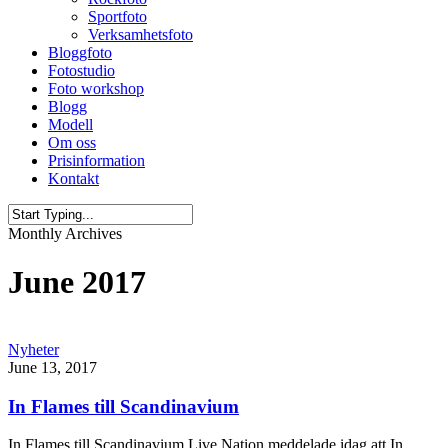
Sportfoto
Verksamhetsfoto
Bloggfoto
Fotostudio
Foto workshop
Blogg
Modell
Om oss
Prisinformation
Kontakt
Close
Monthly Archives
Search
June 2017
Nyheter
June 13, 2017
In Flames till Scandinavium
In Flames till Scandinavium Live Nation meddelade idag att In