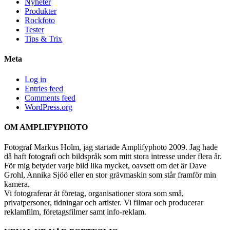
Nyheter
Produkter
Rockfoto
Tester
Tips & Trix
Meta
Log in
Entries feed
Comments feed
WordPress.org
OM AMPLIFYPHOTO
Fotograf Markus Holm, jag startade Amplifyphoto 2009. Jag hade
då haft fotografi och bildspråk som mitt stora intresse under flera år.
För mig betyder varje bild lika mycket, oavsett om det är Dave
Grohl, Annika Sjöö eller en stor grävmaskin som står framför min
kamera.
Vi fotograferar åt företag, organisationer stora som små,
privatpersoner, tidningar och artister. Vi filmar och producerar
reklamfilm, företagsfilmer samt info-reklam.