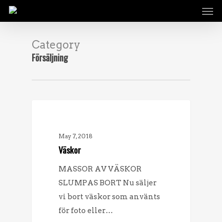
Men
Skip
to
main
Category
content
Försäljning
FÖRSÄLJNING
May 7, 2018
Väskor
MASSOR AV VÄSKOR
SLUMPAS BORT Nu säljer
vi bort väskor som använts
för foto eller…