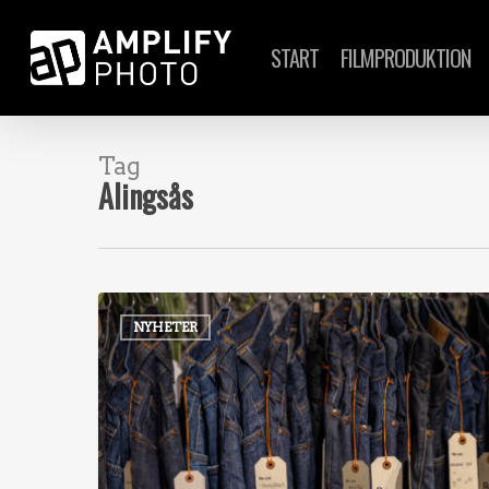
Skip
to
START
FILMPRODUKTION
main
content
Tag
Alingsås
NYHETER