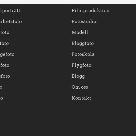
lporträtt
Filmproduktion
mhetsfoto
Fotostudio
foto
Modell
foto
Bloggfoto
gefoto
Fotoskola
ifoto
Flygfoto
sfoto
Blogg
o
Om oss
to
Kontakt