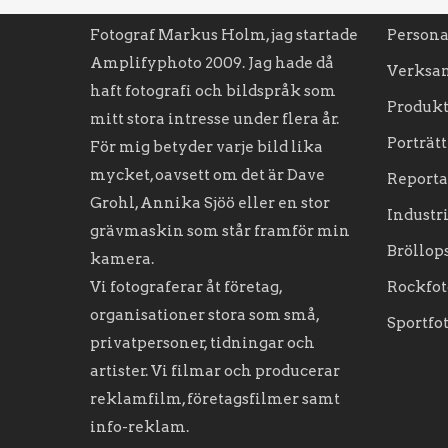
Fotograf Markus Holm, jag startade
Persona
Amplifyphoto 2009. Jag hade då
Verksa
haft fotografi och bildspråk som
Produkt
mitt stora intresse under flera år.
Porträtt
För mig betyder varje bild lika
mycket, oavsett om det är Dave
Reporta
Grohl, Annika Sjöö eller en stor
Industr
grävmaskin som står framför min
Bröllop
kamera.
Vi fotograferar åt företag,
Rockfot
organisationer stora som små,
Sportfo
privatpersoner, tidningar och
artister. Vi filmar och producerar
reklamfilm, företagsfilmer samt
info-reklam.