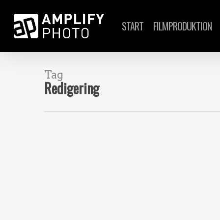
Skip
to
START
FILMPRODUKTION
main
content
Tag
Redigering
NYHETER