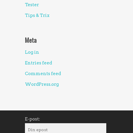
Tester
Tips & Trix
Kontaktuppgifter
Telefon:
0733-100 201
Meta
E-post:
info@amplifyphoto.com
Log in
Besöksadress/studio:
Entries feed
Dumpergatan 3
Comments feed
442 40 Kungälv
WordPress.org
Karta & kontaktformulär
Anmäl dig till vårt nyhetsbrev
E-post: