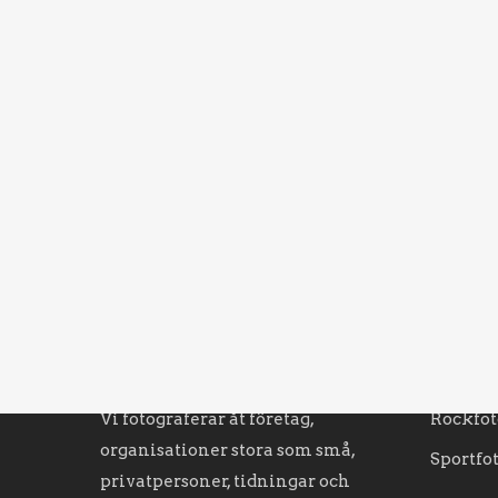
OM AMPLIFYPHOTO
URVAL 
Fotograf Markus Holm, jag startade
Persona
Amplifyphoto 2009. Jag hade då
Verksa
haft fotografi och bildspråk som
Produkt
mitt stora intresse under flera år.
Porträtt
För mig betyder varje bild lika
mycket, oavsett om det är Dave
Reporta
Grohl, Annika Sjöö eller en stor
Industr
grävmaskin som står framför min
Bröllop
kamera.
Vi fotograferar åt företag,
Rockfot
organisationer stora som små,
Sportfo
privatpersoner, tidningar och