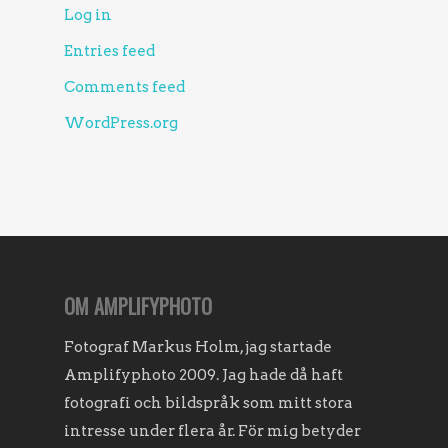
Log in
Entries feed
Comments feed
WordPress.org
OM AMPLIFYPHOTO
Fotograf Markus Holm, jag startade
Amplifyphoto 2009. Jag hade då haft
fotografi och bildspråk som mitt stora
intresse under flera år. För mig betyder