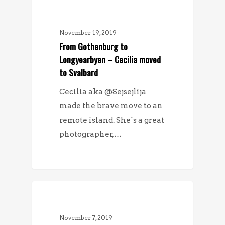
MÖTEN
November 19, 2019
From Gothenburg to
Longyearbyen – Cecilia moved
to Svalbard
Cecilia aka @Sejsejlija
made the brave move to an
remote island. She´s a great
photographer,…
NYHETER
November 7, 2019