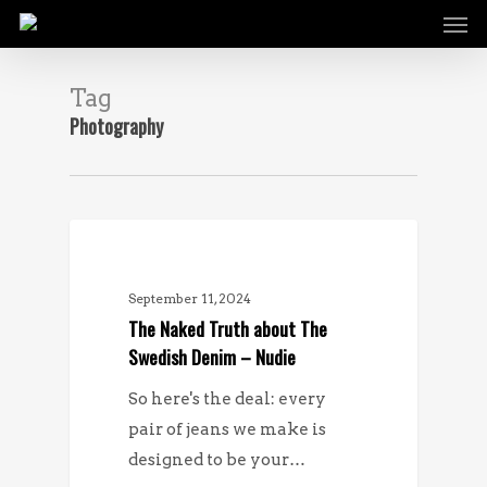
Men
Skip
to
main
Tag
content
Photography
NYHETER
September 11, 2024
The Naked Truth about The
Swedish Denim – Nudie
So here's the deal: every
pair of jeans we make is
designed to be your…